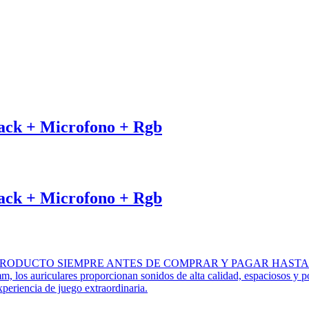
ack + Microfono + Rgb
ack + Microfono + Rgb
L PRODUCTO SIEMPRE ANTES DE COMPRAR Y PAGAR HAST
os auriculares proporcionan sonidos de alta calidad, espaciosos y po
periencia de juego extraordinaria.