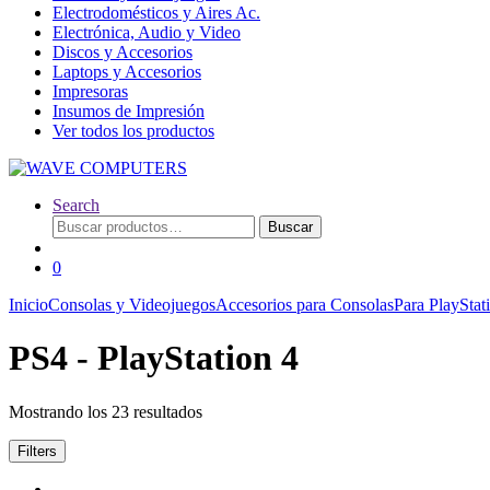
Electrodomésticos y Aires Ac.
Electrónica, Audio y Video
Discos y Accesorios
Laptops y Accesorios
Impresoras
Insumos de Impresión
Ver todos los productos
Search
Buscar
Buscar
por:
0
Inicio
Consolas y Videojuegos
Accesorios para Consolas
Para PlayStat
PS4 - PlayStation 4
Mostrando los 23 resultados
Filters