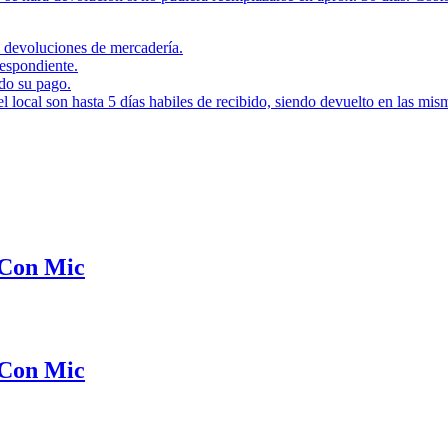
i devoluciones de mercadería.
respondiente.
ado su pago.
local son hasta 5 días habiles de recibido, siendo devuelto en las misma
 Con Mic
 Con Mic