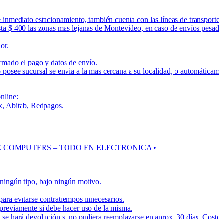
 e inmediato estacionamiento, también cuenta con las líneas de transp
sta $ 400 las zonas mas lejanas de Montevideo, en caso de envíos pesad
or.
rmado el pago y datos de envío.
 posee sucursal se envia a la mas cercana a su localidad, o automáticam
nline:
k, Abitab, Redpagos.
WAVE COMPUTERS – TODO EN ELECTRONICA •
 ningún tipo, bajo ningún motivo.
para evitarse contratiempos innecesarios.
 previamente si debe hacer uso de la misma.
o se hará devolución si no pudiera reemplazarse en aprox. 30 días. Cost