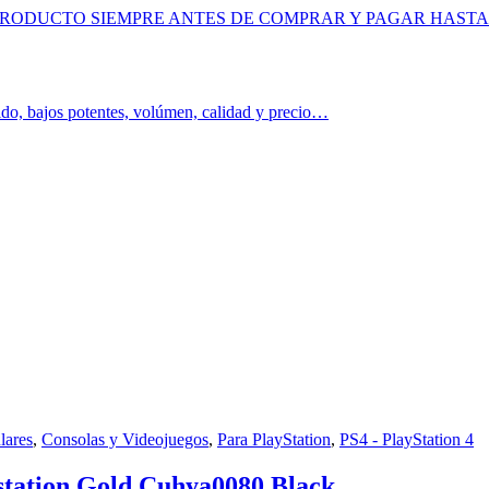
L PRODUCTO SIEMPRE ANTES DE COMPRAR Y PAGAR HAST
ido, bajos potentes, volúmen, calidad y precio…
lares
,
Consolas y Videojuegos
,
Para PlayStation
,
PS4 - PlayStation 4
station Gold Cuhya0080 Black