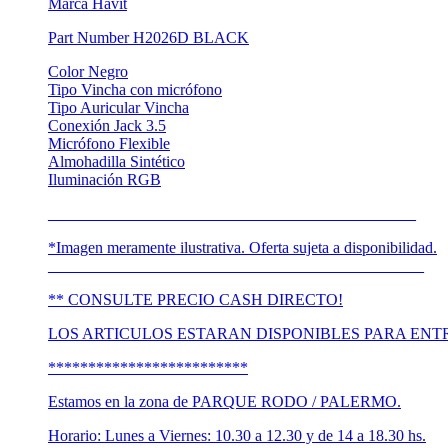
Marca Havit
Part Number H2026D BLACK
Color Negro
Tipo Vincha con micrófono
Tipo Auricular Vincha
Conexión Jack 3.5
Micrófono Flexible
Almohadilla Sintético
Iluminación RGB
______________________________________________
*Imagen meramente ilustrativa. Oferta sujeta a disponibilidad.
_______________________________________________
** CONSULTE PRECIO CASH DIRECTO!
LOS ARTICULOS ESTARAN DISPONIBLES PARA ENTRE
*************************
Estamos en la zona de PARQUE RODO / PALERMO.
Horario: Lunes a Viernes: 10.30 a 12.30 y de 14 a 18.30 hs.