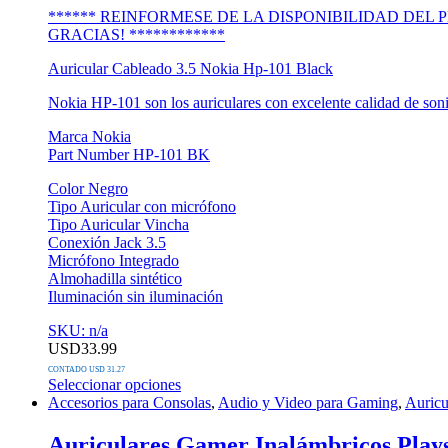
de
****** REINFORMESE DE LA DISPONIBILIDAD DE
producto
GRACIAS! ************
Auricular Cableado 3.5 Nokia Hp-101 Black
Nokia HP-101 son los auriculares con excelente calidad de son
Marca Nokia
Part Number HP-101 BK
Color Negro
Tipo Auricular con micrófono
Tipo Auricular Vincha
Conexión Jack 3.5
Micrófono Integrado
Almohadilla sintético
Iluminación sin iluminación
SKU: n/a
USD
33.99
CONTADO USD 31.27
Seleccionar opciones
Este
Accesorios para Consolas
,
Audio y Video para Gaming
,
Auricu
producto
tiene
Auriculares Gamer Inalámbricos Play