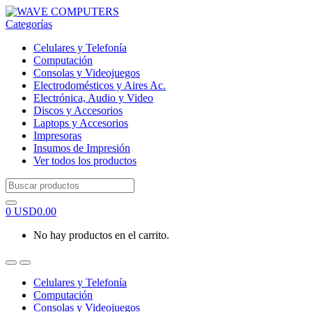
Skip
Skip
to
to
Categorías
navigation
content
Celulares y Telefonía
Computación
Consolas y Videojuegos
Electrodomésticos y Aires Ac.
Electrónica, Audio y Video
Discos y Accesorios
Laptops y Accesorios
Impresoras
Insumos de Impresión
Ver todos los productos
Search
for:
0
USD
0.00
No hay productos en el carrito.
Celulares y Telefonía
Computación
Consolas y Videojuegos