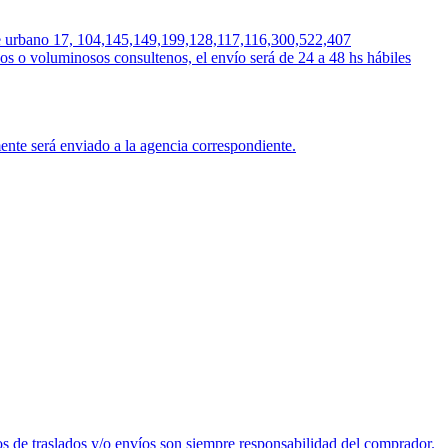
orte urbano 17, 104,145,149,199,128,117,116,300,522,407
os o voluminosos consultenos, el envío será de 24 a 48 hs hábiles
ente será enviado a la agencia correspondiente.
os de traslados y/o envíos son siempre responsabilidad del comprador.