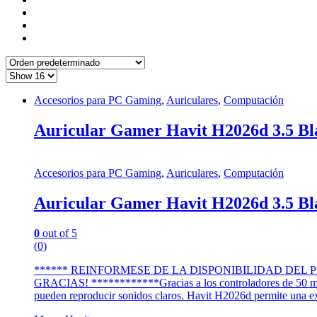
Accesorios para PC Gaming
,
Auriculares
,
Computación
Auricular Gamer Havit H2026d 3.5 Bl
Accesorios para PC Gaming
,
Auriculares
,
Computación
Auricular Gamer Havit H2026d 3.5 Bl
0
out of 5
(0)
****** REINFORMESE DE LA DISPONIBILIDAD DE
GRACIAS! ************Gracias a los controladores de 50 mm, l
pueden reproducir sonidos claros. Havit H2026d permite una ex