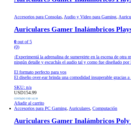
múltiples
variantes.
Las
Accesorios para Consolas
,
Audio y Video para Gaming
,
Auricu
opciones
se
Auriculares Gamer Inalámbricos Play
pueden
elegir
en
0
out of 5
la
(0)
página
de
¡Experimentá la adrenalina de sumergirte en la escena de otra 
producto
ningún detalle y escuchás el audio tal y como fue diseñado por 
El formato perfecto para vos
El diseño over-ear brinda una comodidad insuperable gracias a s
SKU: n/a
USD
154.99
CONTADO USD 142.59
Añadir al carrito
Accesorios para PC Gaming
,
Auriculares
,
Computación
Auriculares Gamer Inalámbricos Poly