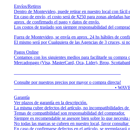
Envíos/Retiros
Dentro de Montevideo, puede retirar en nuestro local con fácil
En caso de envío, el costo será de $250 para zonas aledañas ha
aprox. de confirmado el pago y datos de envío.
Los costos de traslado son siempre responsabilidad del comprad
Fuera de Montevideo, se envía en aprox. 24 hs hábiles de confi
El mismo será por Cualquiera de las Agencias de 3 cruces, si no
Pagos Online
Contamos con los siguientes medios para facilitarle su compra o
Mercadopago (Visa, MasterCard, Oca, Lider), Brou, Scotiaban
______________________________________________
Consulte por nuestros precios por mayor o compra directa!
___________________________________________ • 
Garantía
Ver plazos de garantía en la descripción.
La misma cubre defectos del artículo, no incompatibilidades de
Temas de compatibilidad son responsabilidad del comprador.
Siempre es recomendable se asesore bien sobre lo que necesita 
No todas las marcas se cubren en nuestro local, favor consultar
En caso de confirmarse defectos en el artículo, se reemplazará 