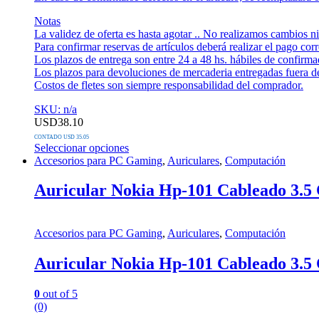
Notas
La validez de oferta es hasta agotar .. No realizamos cambios n
Para confirmar reservas de artículos deberá realizar el pago cor
Los plazos de entrega son entre 24 a 48 hs. hábiles de confirm
Los plazos para devoluciones de mercaderia entregadas fuera del 
Costos de fletes son siempre responsabilidad del comprador.
SKU: n/a
USD
38.10
CONTADO USD 35.05
Seleccionar opciones
Este
Accesorios para PC Gaming
,
Auriculares
,
Computación
producto
tiene
Auricular Nokia Hp-101 Cableado 3.5
múltiples
variantes.
Las
Accesorios para PC Gaming
,
Auriculares
,
Computación
opciones
se
Auricular Nokia Hp-101 Cableado 3.5
pueden
elegir
en
0
out of 5
la
(0)
página