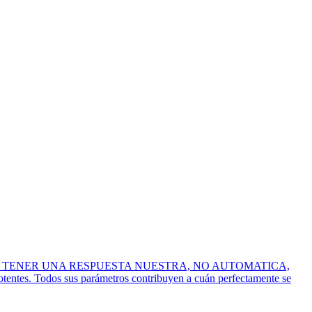
A TENER UNA RESPUESTA NUESTRA, NO AUTOMATICA,
tentes. Todos sus parámetros contribuyen a cuán perfectamente se