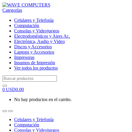
Skip
Skip
to
to
Categorías
navigation
content
Celulares y Telefonía
Computación
Consolas y Videojuegos
Electrodomésticos y Aires Ac.
Electrónica, Audio y Video
Discos y Accesorios
Laptops y Accesorios
Impresoras
Insumos de Impresión
Ver todos los productos
Search
for:
0
USD
0.00
No hay productos en el carrito.
Celulares y Telefonía
Computación
Consolas y Videojuegos