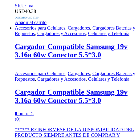
SKU: n/a
USD
40.38
CONTADO USD 37.15
Añadir al carrito
Accesorios para Celulares
,
Cargadores
,
Cargadores Baterias y
Repuestos
,
Cargadores y Accesorios
,
Celulares y Telefonía
Cargador Compatible Samsung 19v
3.16a 60w Conector 5.5*3.0
Accesorios para Celulares
,
Cargadores
,
Cargadores Baterias y
Repuestos
,
Cargadores y Accesorios
,
Celulares y Telefonía
Cargador Compatible Samsung 19v
3.16a 60w Conector 5.5*3.0
0
out of 5
(0)
****** REINFORMESE DE LA DISPONIBILIDAD DEL
PRODUCTO SIEMPRE ANTES DE COMPRAR Y