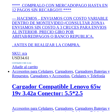
**** COMPRALO CON MERCADOPAGO HASTA EN
12 PAGOS SIN RECARGO!!! ****
— HACEMOS ., ENVIAMOS CON COSTO VARIABLE
DENTRO DE MONTEVIDEO (CONSULTAR ZONA),
ENVIAMOS SIN COSTO A 3 CRUCES PARA ENVIOS
AL INTERIOR, PRECIO GIRO POR
ABITAB/REDPAGOS O BANCO REPUBLICA.
. ANTES DE REALIZAR LA COMPRA.
SKU: n/a
USD
34.61
CONTADO USD 31.84
Añadir al carrito
Accesorios para Celulares
,
Cargadores
,
Cargadores Baterias y
Repuestos
,
Cargadores y Accesorios
,
Celulares y Telefonía
Cargador Compatible Lenovo 65w
19v 3.42a Conector: 5.5*2.5
Accesorios para Celulares
,
Cargadores
,
Cargadores Baterias y