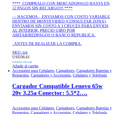
**** COMPRALO CON MERCADOPAGO HASTA EN
12 PAGOS SIN RECARGO!!! ****
— HACEMOS ., ENVIAMOS CON COSTO VARIABLE
DENTRO DE MONTEVIDEO (CONSULTAR ZONA),
ENVIAMOS SIN COSTO A 3 CRUCES PARA ENVIOS
AL INTERIOR, PRECIO GIRO POR
ABITAB/REDPAGOS O BANCO REPUBLICA.
. ANTES DE REALIZAR LA COMPRA.
SKU: n/a
USD
36.61
CONTADO USD 33.68
Añadir al carrito
Accesorios para Celulares
,
Cargadores
,
Cargadores Baterias y
Repuestos
,
Cargadores y Accesorios
,
Celulares y Telefonía
Cargador Compatible Lenovo 65w
20v 3.25a Conector: 5.5*2….
Accesorios para Celulares
,
Cargadores
,
Cargadores Baterias y
Repuestos
,
Cargadores y Accesorios
,
Celulares y Telefonía