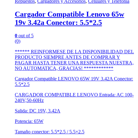
Repuestos
,
Cargadores y Accesorios
,
Celulares y Telefonía
Cargador Compatible Lenovo 65w
19v 3.42a Conector: 5.5*2.5
0
out of 5
(0)
****** REINFORMESE DE LA DISPONIBILIDAD DEL
PRODUCTO SIEMPRE ANTES DE COMPRAR Y
PAGAR HASTA TENER UNA RESPUESTA NUESTRA,
NO AUTOMATICA, GRACIAS! ************
Cargador Compatible LENOVO 65W 19V 3.42A Conector:
5.5*2.5
CARGADOR COMPATIBLE LENOVO Entrada: AC 100-
240V,50-60Hz
Salida: DC 19V, 3.42A
Potencia: 65W
Tamaño conector: 5.5*2.5 / 5.5×2.5