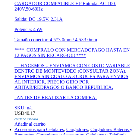
CARGADOR COMPATIBLE HP Entrada: AC 100-
240V,50-60Hz
Salida: DC 19.5V, 2.31A
Potencia: 45W
Tamaño conector: 4.5*3.0mm / 4.5×3.0mm
**** COMPRALO CON MERCADOPAGO HASTA EN
12 PAGOS SIN RECARGO!!! ****
— HACEMOS ., ENVIAMOS CON COSTO VARIABLE
DENTRO DE MONTEVIDEO (CONSULTAR ZONA),
ENVIAMOS SIN COSTO A 3 CRUCES PARA ENVIOS
AL INTERIOR, PRECIO GIRO POR
ABITAB/REDPAGOS O BANCO REPUBLICA.
. ANTES DE REALIZAR LA COMPRA.
SKU: n/a
USD
40.17
CONTADO USD 36.96
Añadir al carrito
Accesorios para Celulares
,
Cargadores
,
Cargadores Baterias y
Repuestos
,
Cargadores y Accesorios
,
Celulares y Telefonía