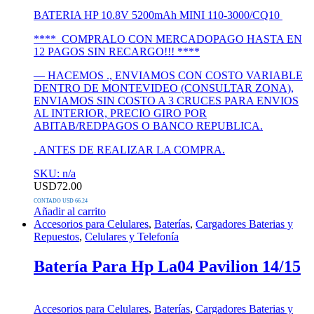
BATERIA HP 10.8V 5200mAh MINI 110-3000/CQ10
**** COMPRALO CON MERCADOPAGO HASTA EN
12 PAGOS SIN RECARGO!!! ****
— HACEMOS ., ENVIAMOS CON COSTO VARIABLE
DENTRO DE MONTEVIDEO (CONSULTAR ZONA),
ENVIAMOS SIN COSTO A 3 CRUCES PARA ENVIOS
AL INTERIOR, PRECIO GIRO POR
ABITAB/REDPAGOS O BANCO REPUBLICA.
. ANTES DE REALIZAR LA COMPRA.
SKU: n/a
USD
72.00
CONTADO USD 66.24
Añadir al carrito
Accesorios para Celulares
,
Baterías
,
Cargadores Baterias y
Repuestos
,
Celulares y Telefonía
Batería Para Hp La04 Pavilion 14/15
Accesorios para Celulares
,
Baterías
,
Cargadores Baterias y