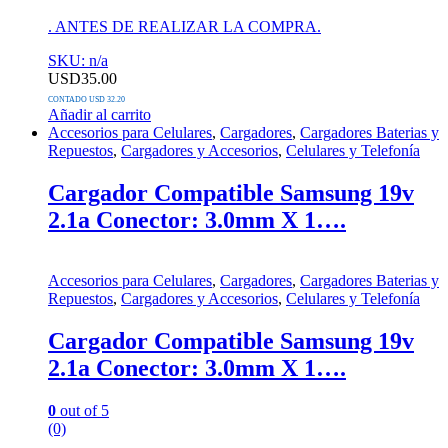
. ANTES DE REALIZAR LA COMPRA.
SKU: n/a
USD
35.00
CONTADO USD 32.20
Añadir al carrito
Accesorios para Celulares
,
Cargadores
,
Cargadores Baterias y
Repuestos
,
Cargadores y Accesorios
,
Celulares y Telefonía
Cargador Compatible Samsung 19v
2.1a Conector: 3.0mm X 1….
Accesorios para Celulares
,
Cargadores
,
Cargadores Baterias y
Repuestos
,
Cargadores y Accesorios
,
Celulares y Telefonía
Cargador Compatible Samsung 19v
2.1a Conector: 3.0mm X 1….
0
out of 5
(0)