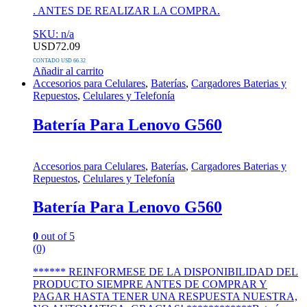
. ANTES DE REALIZAR LA COMPRA.
SKU: n/a
USD
72.09
CONTADO USD 66.32
Añadir al carrito
Accesorios para Celulares
,
Baterías
,
Cargadores Baterias y
Repuestos
,
Celulares y Telefonía
Batería Para Lenovo G560
Accesorios para Celulares
,
Baterías
,
Cargadores Baterias y
Repuestos
,
Celulares y Telefonía
Batería Para Lenovo G560
0
out of 5
(0)
****** REINFORMESE DE LA DISPONIBILIDAD DEL
PRODUCTO SIEMPRE ANTES DE COMPRAR Y
PAGAR HASTA TENER UNA RESPUESTA NUESTRA,