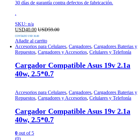
30 días de garantía contra defectos de fabricación.
.
SKU: n/a
USD
40.00
USD
59.00
CONTADO USD 36.80
Añadir al carrito
Accesorios para Celulares
,
Cargadores
,
Cargadores Baterias y
Repuestos
,
Cargadores y Accesorios
,
Celulares y Telefonía
Cargador Compatible Asus 19v 2.1a
40w, 2.5*0.7
Accesorios para Celulares
,
Cargadores
,
Cargadores Baterias y
Repuestos
,
Cargadores y Accesorios
,
Celulares y Telefonía
Cargador Compatible Asus 19v 2.1a
40w, 2.5*0.7
0
out of 5
(0)