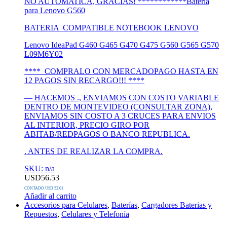
NO AUTOMATICA, GRACIAS! ************Batería
para Lenovo G560
BATERIA COMPATIBLE NOTEBOOK LENOVO
Lenovo IdeaPad G460 G465 G470 G475 G560 G565 G570
L09M6Y02
**** COMPRALO CON MERCADOPAGO HASTA EN
12 PAGOS SIN RECARGO!!! ****
— HACEMOS ., ENVIAMOS CON COSTO VARIABLE
DENTRO DE MONTEVIDEO (CONSULTAR ZONA),
ENVIAMOS SIN COSTO A 3 CRUCES PARA ENVIOS
AL INTERIOR, PRECIO GIRO POR
ABITAB/REDPAGOS O BANCO REPUBLICA.
. ANTES DE REALIZAR LA COMPRA.
SKU: n/a
USD
56.53
CONTADO USD 52.01
Añadir al carrito
Accesorios para Celulares
,
Baterías
,
Cargadores Baterias y
Repuestos
,
Celulares y Telefonía