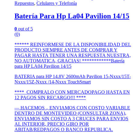
Repuestos
,
Celulares y Telefonía
Batería Para Hp La04 Pavilion 14/15
0
out of 5
(0)
****** REINFORMESE DE LA DISPONIBILIDAD DEL
PRODUCTO SIEMPRE ANTES DE COMPRAR Y
PAGAR HASTA TENER UNA RESPUESTA NUESTRA,
NO AUTOMATICA, GRACIAS! ************Batería
para HP LA04 Pavilion 14/15
BATERIA para HP 14.8V 2600mAh Pavilion 15-Nxxx/15T-
Nxxx/15Z-Nxxx /14-Nxxx TouchSmart
**** COMPRALO CON MERCADOPAGO HASTA EN
12 PAGOS SIN RECARGO!!! ****
— HACEMOS ., ENVIAMOS CON COSTO VARIABLE
DENTRO DE MONTEVIDEO (CONSULTAR ZONA),
ENVIAMOS SIN COSTO A 3 CRUCES PARA ENVIOS
AL INTERIOR, PRECIO GIRO POR
ABITAB/REDPAGOS O BANCO REPUBLICA.