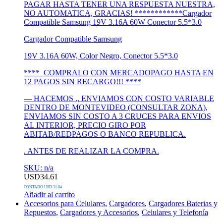
PAGAR HASTA TENER UNA RESPUESTA NUESTRA,
NO AUTOMATICA, GRACIAS! ************Cargador
Compatible Samsung 19V 3.16A 60W Conector 5.5*3.0
Cargador Compatible Samsung
19V 3.16A 60W, Color Negro, Conector 5.5*3.0
**** COMPRALO CON MERCADOPAGO HASTA EN
12 PAGOS SIN RECARGO!!! ****
— HACEMOS ., ENVIAMOS CON COSTO VARIABLE
DENTRO DE MONTEVIDEO (CONSULTAR ZONA),
ENVIAMOS SIN COSTO A 3 CRUCES PARA ENVIOS
AL INTERIOR, PRECIO GIRO POR
ABITAB/REDPAGOS O BANCO REPUBLICA.
. ANTES DE REALIZAR LA COMPRA.
SKU: n/a
USD
34.61
CONTADO USD 31.84
Añadir al carrito
Accesorios para Celulares
,
Cargadores
,
Cargadores Baterias y
Repuestos
,
Cargadores y Accesorios
,
Celulares y Telefonía