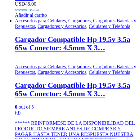
USD
45.00
CONTADO USD 41.40
Añadir al carrito
Accesorios para Celulares
,
Cargadores
,
Cargadores Baterias y
Repuestos
,
Cargadores y Accesorios
,
Celulares y Telefonía
Cargador Compatible Hp 19.5v 3.5a
65w Conector: 4.5mm X 3…
Accesorios para Celulares
,
Cargadores
,
Cargadores Baterias y
Repuestos
,
Cargadores y Accesorios
,
Celulares y Telefonía
Cargador Compatible Hp 19.5v 3.5a
65w Conector: 4.5mm X 3…
0
out of 5
(0)
****** REINFORMESE DE LA DISPONIBILIDAD DEL
PRODUCTO SIEMPRE ANTES DE COMPRAR Y
PAGAR HASTA TENER UNA RESPUESTA NUESTRA,