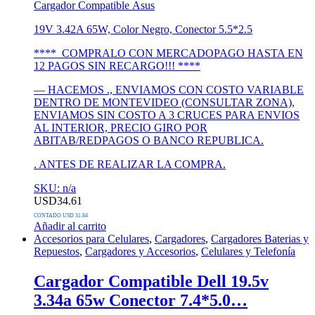
Cargador Compatible Asus
19V 3.42A 65W, Color Negro, Conector 5.5*2.5
**** COMPRALO CON MERCADOPAGO HASTA EN
12 PAGOS SIN RECARGO!!! ****
— HACEMOS ., ENVIAMOS CON COSTO VARIABLE
DENTRO DE MONTEVIDEO (CONSULTAR ZONA),
ENVIAMOS SIN COSTO A 3 CRUCES PARA ENVIOS
AL INTERIOR, PRECIO GIRO POR
ABITAB/REDPAGOS O BANCO REPUBLICA.
. ANTES DE REALIZAR LA COMPRA.
SKU: n/a
USD
34.61
CONTADO USD 31.84
Añadir al carrito
Accesorios para Celulares
,
Cargadores
,
Cargadores Baterias y
Repuestos
,
Cargadores y Accesorios
,
Celulares y Telefonía
Cargador Compatible Dell 19.5v
3.34a 65w Conector 7.4*5.0…