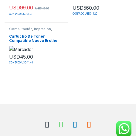
USD
99.00
USD
560.00
USD
119.00
CONTADO USD 515.20
CONTADO USD 91.08
Computación
,
Impresión
,
Insumos de Impresión
,
Toner
Cartucho De Toner
Compatible Nuevo Brother
Tn-450 / Tn-410
USD
45.00
CONTADO USD 41.40