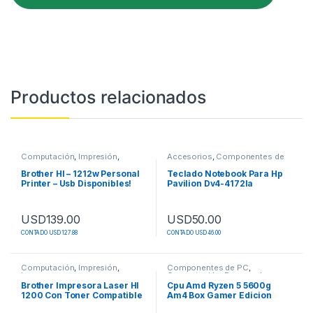
Productos relacionados
Computación
,
Impresión
,
Accesorios
,
Componentes de
Impresoras
PC
,
Computación
,
Discos y
Accesorios
,
Teclados
Brother Hl – 1212w Personal
Teclado Notebook Para Hp
Printer – Usb Disponibles!
Pavilion Dv4-4172la
USD
139.00
USD
50.00
CONTADO USD 127.88
CONTADO USD 46.00
Este producto tiene múltiples variantes. Las opciones se pueden
Computación
,
Impresión
,
Componentes de PC
,
Impresoras
Computación
,
Procesadores
Brother Impresora Laser Hl
Cpu Amd Ryzen 5 5600g
1200 Con Toner Compatible
Am4 Box Gamer Edicion
Oferta
Nueva Serie