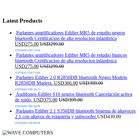
Latest Products
Parlantes amplificadores Edifier MR5 de estudio negros
bluetooth Certificacion de alta resolucion inlambrica
USD
275.00
USD
299.00
CONTADO USD 253.00
Parlantes amplificadores Edifier MR5 de estudio blancos
bluetooth Certificacion de alta resolucion inlambrica
USD
275.00
USD
299.00
CONTADO USD 253.00
Parlantes Edifier 2.0 R2850DB bluetooth Negro Modelo
R2850DB Madera.
USD
366.00
USD
399.00
CONTADO USD 336.72
Audifonos Edifier S10 negros bluetooth Cancelación activa
de ruido.
USD
375.00
USD
399.00
CONTADO USD 345.00
Parlantes Edifier 2.1 S350DB bluetooth Sistema de altavoces
2.1 con altavoz de estantería y subwoofer
USD
439.00
CONTADO USD 403.88