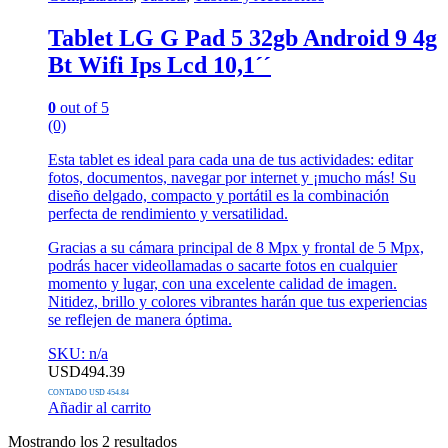
Tablet LG G Pad 5 32gb Android 9 4g
Bt Wifi Ips Lcd 10,1´´
0
out of 5
(0)
Esta tablet es ideal para cada una de tus actividades: editar
fotos, documentos, navegar por internet y ¡mucho más! Su
diseño delgado, compacto y portátil es la combinación
perfecta de rendimiento y versatilidad.
Gracias a su cámara principal de 8 Mpx y frontal de 5 Mpx,
podrás hacer videollamadas o sacarte fotos en cualquier
momento y lugar, con una excelente calidad de imagen.
Nitidez, brillo y colores vibrantes harán que tus experiencias
se reflejen de manera óptima.
SKU: n/a
USD
494.39
CONTADO USD 454.84
Añadir al carrito
Mostrando los 2 resultados