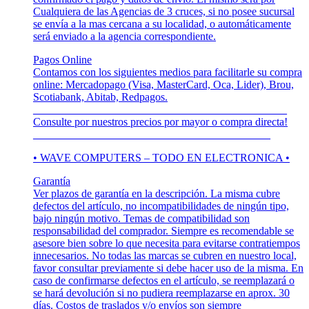
Cualquiera de las Agencias de 3 cruces, si no posee sucursal
se envía a la mas cercana a su localidad, o automáticamente
será enviado a la agencia correspondiente.
Pagos Online
Contamos con los siguientes medios para facilitarle su compra
online: Mercadopago (Visa, MasterCard, Oca, Lider), Brou,
Scotiabank, Abitab, Redpagos.
______________________________________________
Consulte por nuestros precios por mayor o compra directa!
___________________________________________
• WAVE COMPUTERS – TODO EN ELECTRONICA •
Garantía
Ver plazos de garantía en la descripción. La misma cubre
defectos del artículo, no incompatibilidades de ningún tipo,
bajo ningún motivo. Temas de compatibilidad son
responsabilidad del comprador. Siempre es recomendable se
asesore bien sobre lo que necesita para evitarse contratiempos
innecesarios. No todas las marcas se cubren en nuestro local,
favor consultar previamente si debe hacer uso de la misma. En
caso de confirmarse defectos en el artículo, se reemplazará o
se hará devolución si no pudiera reemplazarse en aprox. 30
días. Costos de traslados y/o envíos son siempre