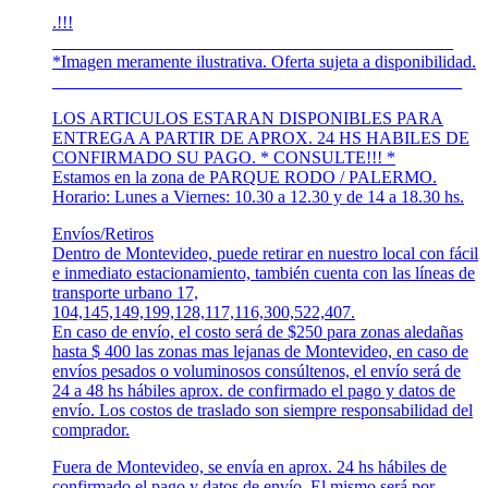
.!!!
______________________________________________
*Imagen meramente ilustrativa. Oferta sujeta a disponibilidad.
_______________________________________________
LOS ARTICULOS ESTARAN DISPONIBLES PARA
ENTREGA A PARTIR DE APROX. 24 HS HABILES DE
CONFIRMADO SU PAGO. * CONSULTE!!! *
Estamos en la zona de PARQUE RODO / PALERMO.
Horario: Lunes a Viernes: 10.30 a 12.30 y de 14 a 18.30 hs.
Envíos/Retiros
Dentro de Montevideo, puede retirar en nuestro local con fácil
e inmediato estacionamiento, también cuenta con las líneas de
transporte urbano 17,
104,145,149,199,128,117,116,300,522,407.
En caso de envío, el costo será de $250 para zonas aledañas
hasta $ 400 las zonas mas lejanas de Montevideo, en caso de
envíos pesados o voluminosos consúltenos, el envío será de
24 a 48 hs hábiles aprox. de confirmado el pago y datos de
envío. Los costos de traslado son siempre responsabilidad del
comprador.
Fuera de Montevideo, se envía en aprox. 24 hs hábiles de
confirmado el pago y datos de envío. El mismo será por