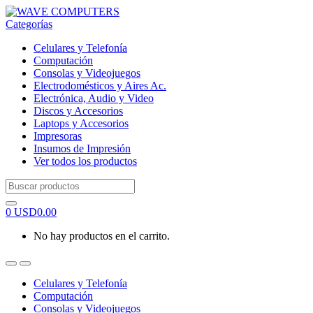
Skip
Skip
to
to
Categorías
navigation
content
Celulares y Telefonía
Computación
Consolas y Videojuegos
Electrodomésticos y Aires Ac.
Electrónica, Audio y Video
Discos y Accesorios
Laptops y Accesorios
Impresoras
Insumos de Impresión
Ver todos los productos
Search
for:
0
USD
0.00
No hay productos en el carrito.
Celulares y Telefonía
Computación
Consolas y Videojuegos