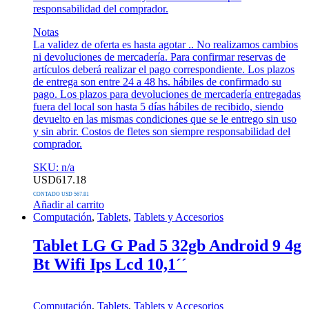
responsabilidad del comprador.
Notas
La validez de oferta es hasta agotar .. No realizamos cambios
ni devoluciones de mercadería. Para confirmar reservas de
artículos deberá realizar el pago correspondiente. Los plazos
de entrega son entre 24 a 48 hs. hábiles de confirmado su
pago. Los plazos para devoluciones de mercadería entregadas
fuera del local son hasta 5 días hábiles de recibido, siendo
devuelto en las mismas condiciones que se le entrego sin uso
y sin abrir. Costos de fletes son siempre responsabilidad del
comprador.
SKU: n/a
USD
617.18
CONTADO USD 567.81
Añadir al carrito
Computación
,
Tablets
,
Tablets y Accesorios
Tablet LG G Pad 5 32gb Android 9 4g
Bt Wifi Ips Lcd 10,1´´
Computación
,
Tablets
,
Tablets y Accesorios