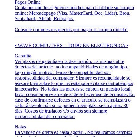
Pagos Online
Contamos con los siguientes medios para facilitarle su compra
online: Mercadopago (Visa, MasterCard, Oca, Lider), Brou,
Scotiabank, Abitab, Redpagos.
______________________________________________
Consulte por nuestros precios por mayor o compra directa!
___________________________________________
• WAVE COMPUTERS – TODO EN ELECTRONICA •
Garantía
Ver plazos de garantía en la descripción. La misma cubre
defectos del artículo, no incompatibilidades de ningún tipo,
bajo ningún motivo. Temas de compatibilidad son
responsabilidad del comprador. Siempre es recomendable se
asesore bien sobre lo que necesita para evitarse contratiempos
innecesarios. No todas las marcas se cubren en nuestro local,
favor consultar previamente si debe hacer uso de la misma. En
caso de confirmarse defectos en el artículo, se reemplazará o
se hará devolución si no pudiera reemplazarse en aprox. 30
días. Costos de traslados y/o envíos son siempre
responsabilidad del comprador.
Notas
La validez de oferta es hasta agotar .. No realizamos cambios