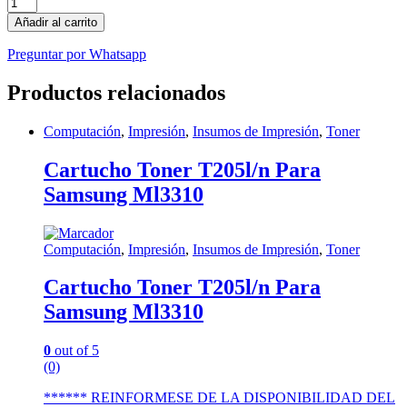
Toner
Original
Añadir al carrito
Samsung
Clt-
Preguntar por Whatsapp
k409s
Color
Productos relacionados
Negro
quantity
Computación
,
Impresión
,
Insumos de Impresión
,
Toner
Cartucho Toner T205l/n Para
Samsung Ml3310
Computación
,
Impresión
,
Insumos de Impresión
,
Toner
Cartucho Toner T205l/n Para
Samsung Ml3310
0
out of 5
(0)
****** REINFORMESE DE LA DISPONIBILIDAD DEL