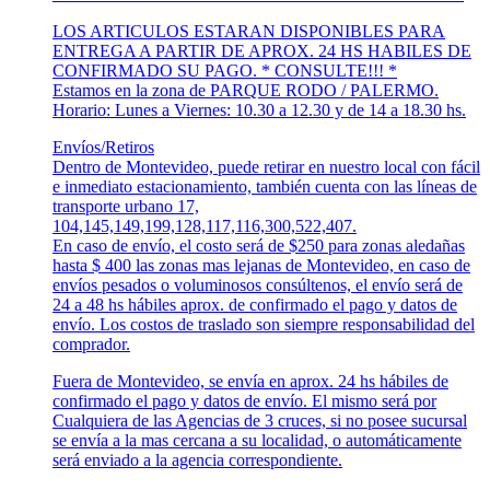
LOS ARTICULOS ESTARAN DISPONIBLES PARA
ENTREGA A PARTIR DE APROX. 24 HS HABILES DE
CONFIRMADO SU PAGO. * CONSULTE!!! *
Estamos en la zona de PARQUE RODO / PALERMO.
Horario: Lunes a Viernes: 10.30 a 12.30 y de 14 a 18.30 hs.
Envíos/Retiros
Dentro de Montevideo, puede retirar en nuestro local con fácil
e inmediato estacionamiento, también cuenta con las líneas de
transporte urbano 17,
104,145,149,199,128,117,116,300,522,407.
En caso de envío, el costo será de $250 para zonas aledañas
hasta $ 400 las zonas mas lejanas de Montevideo, en caso de
envíos pesados o voluminosos consúltenos, el envío será de
24 a 48 hs hábiles aprox. de confirmado el pago y datos de
envío. Los costos de traslado son siempre responsabilidad del
comprador.
Fuera de Montevideo, se envía en aprox. 24 hs hábiles de
confirmado el pago y datos de envío. El mismo será por
Cualquiera de las Agencias de 3 cruces, si no posee sucursal
se envía a la mas cercana a su localidad, o automáticamente
será enviado a la agencia correspondiente.