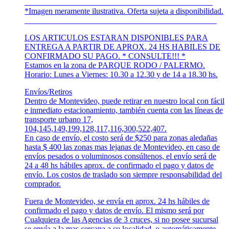
______________________________________________
*Imagen meramente ilustrativa. Oferta sujeta a disponibilidad.
_______________________________________________
LOS ARTICULOS ESTARAN DISPONIBLES PARA
ENTREGA A PARTIR DE APROX. 24 HS HABILES DE
CONFIRMADO SU PAGO. * CONSULTE!!! *
Estamos en la zona de PARQUE RODO / PALERMO.
Horario: Lunes a Viernes: 10.30 a 12.30 y de 14 a 18.30 hs.
Envíos/Retiros
Dentro de Montevideo, puede retirar en nuestro local con fácil
e inmediato estacionamiento, también cuenta con las líneas de
transporte urbano 17,
104,145,149,199,128,117,116,300,522,407.
En caso de envío, el costo será de $250 para zonas aledañas
hasta $ 400 las zonas mas lejanas de Montevideo, en caso de
envíos pesados o voluminosos consúltenos, el envío será de
24 a 48 hs hábiles aprox. de confirmado el pago y datos de
envío. Los costos de traslado son siempre responsabilidad del
comprador.
Fuera de Montevideo, se envía en aprox. 24 hs hábiles de
confirmado el pago y datos de envío. El mismo será por
Cualquiera de las Agencias de 3 cruces, si no posee sucursal
se envía a la mas cercana a su localidad, o automáticamente