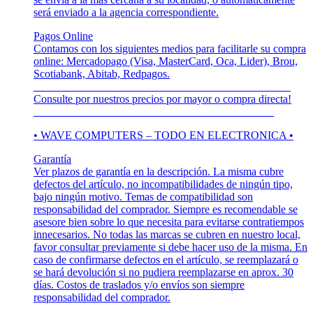
será enviado a la agencia correspondiente.
Pagos Online
Contamos con los siguientes medios para facilitarle su compra
online: Mercadopago (Visa, MasterCard, Oca, Lider), Brou,
Scotiabank, Abitab, Redpagos.
______________________________________________
Consulte por nuestros precios por mayor o compra directa!
___________________________________________
• WAVE COMPUTERS – TODO EN ELECTRONICA •
Garantía
Ver plazos de garantía en la descripción. La misma cubre
defectos del artículo, no incompatibilidades de ningún tipo,
bajo ningún motivo. Temas de compatibilidad son
responsabilidad del comprador. Siempre es recomendable se
asesore bien sobre lo que necesita para evitarse contratiempos
innecesarios. No todas las marcas se cubren en nuestro local,
favor consultar previamente si debe hacer uso de la misma. En
caso de confirmarse defectos en el artículo, se reemplazará o
se hará devolución si no pudiera reemplazarse en aprox. 30
días. Costos de traslados y/o envíos son siempre
responsabilidad del comprador.