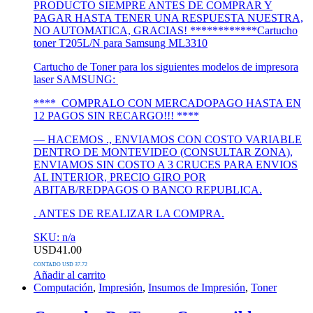
PRODUCTO SIEMPRE ANTES DE COMPRAR Y
PAGAR HASTA TENER UNA RESPUESTA NUESTRA,
NO AUTOMATICA, GRACIAS! ************Cartucho
toner T205L/N para Samsung ML3310
Cartucho de Toner para los siguientes modelos de impresora
laser SAMSUNG:
**** COMPRALO CON MERCADOPAGO HASTA EN
12 PAGOS SIN RECARGO!!! ****
— HACEMOS ., ENVIAMOS CON COSTO VARIABLE
DENTRO DE MONTEVIDEO (CONSULTAR ZONA),
ENVIAMOS SIN COSTO A 3 CRUCES PARA ENVIOS
AL INTERIOR, PRECIO GIRO POR
ABITAB/REDPAGOS O BANCO REPUBLICA.
. ANTES DE REALIZAR LA COMPRA.
SKU: n/a
USD
41.00
CONTADO USD 37.72
Añadir al carrito
Computación
,
Impresión
,
Insumos de Impresión
,
Toner