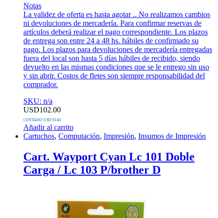
Notas
La validez de oferta es hasta agotar .. No realizamos cambios
ni devoluciones de mercadería. Para confirmar reservas de
artículos deberá realizar el pago correspondiente. Los plazos
de entrega son entre 24 a 48 hs. hábiles de confirmado su
pago. Los plazos para devoluciones de mercadería entregadas
fuera del local son hasta 5 días hábiles de recibido, siendo
devuelto en las mismas condiciones que se le entrego sin uso
y sin abrir. Costos de fletes son siempre responsabilidad del
comprador.
SKU: n/a
USD
102.00
CONTADO USD 93.84
Añadir al carrito
Cartuchos
,
Computación
,
Impresión
,
Insumos de Impresión
Cart. Wayport Cyan Lc 101 Doble
Carga / Lc 103 P/brother D