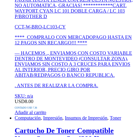
NO AUTOMATICA, GRACIAS! ************CART.
WAYPORT CYAN LC 101 DOBLE CARGA / LC 103
P/BROTHER D
CCT-W-BRO-LC103-CY
**** COMPRALO CON MERCADOPAGO HASTA EN
12 PAGOS SIN RECARGO!!! ****
— HACEMOS ., ENVIAMOS CON COSTO VARIABLE
DENTRO DE MONTEVIDEO (CONSULTAR ZONA),
ENVIAMOS SIN COSTO A 3 CRUCES PARA ENVIOS
AL INTERIOR, PRECIO GIRO POR
ABITAB/REDPAGOS O BANCO REPUBLICA.
. ANTES DE REALIZAR LA COMPRA.
SKU: n/a
USD
8.00
CONTADO USD 7.36
Añadir al carrito
Computación
,
Impresión
,
Insumos de Impresión
,
Toner
Cartucho De Toner Compatible