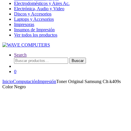
Electrodomésticos y Aires Ac.
Electrónica, Audio y Video
Discos y Accesorios
Laptops y Accesorios
Impresoras
Insumos de Impresión
Ver todos los productos
Search
Buscar
Buscar
por:
0
Inicio
Computación
Impresión
Toner Original Samsung Clt-k409s
Color Negro