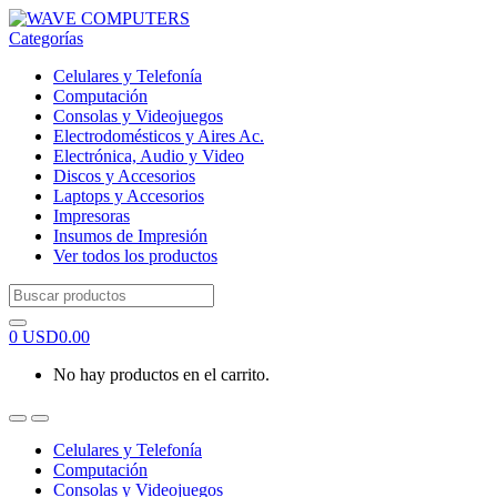
Skip
Skip
to
to
Categorías
navigation
content
Celulares y Telefonía
Computación
Consolas y Videojuegos
Electrodomésticos y Aires Ac.
Electrónica, Audio y Video
Discos y Accesorios
Laptops y Accesorios
Impresoras
Insumos de Impresión
Ver todos los productos
Search
for:
0
USD
0.00
No hay productos en el carrito.
Celulares y Telefonía
Computación
Consolas y Videojuegos