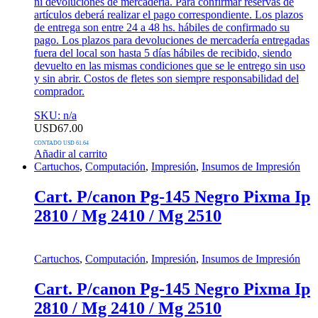
ni devoluciones de mercadería. Para confirmar reservas de
artículos deberá realizar el pago correspondiente. Los plazos
de entrega son entre 24 a 48 hs. hábiles de confirmado su
pago. Los plazos para devoluciones de mercadería entregadas
fuera del local son hasta 5 días hábiles de recibido, siendo
devuelto en las mismas condiciones que se le entrego sin uso
y sin abrir. Costos de fletes son siempre responsabilidad del
comprador.
SKU: n/a
USD
67.00
CONTADO USD 61.64
Añadir al carrito
Cartuchos
,
Computación
,
Impresión
,
Insumos de Impresión
Cart. P/canon Pg-145 Negro Pixma Ip
2810 / Mg 2410 / Mg 2510
Cartuchos
,
Computación
,
Impresión
,
Insumos de Impresión
Cart. P/canon Pg-145 Negro Pixma Ip
2810 / Mg 2410 / Mg 2510