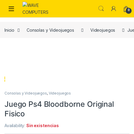
Skip to navigation
Skip to content
0
Inicio
Consolas y Videojuegos
Videojuegos
Jue
Consolas y Videojuegos
,
Videojuegos
Juego Ps4 Bloodborne Original
Fisico
Availability:
Sin existencias