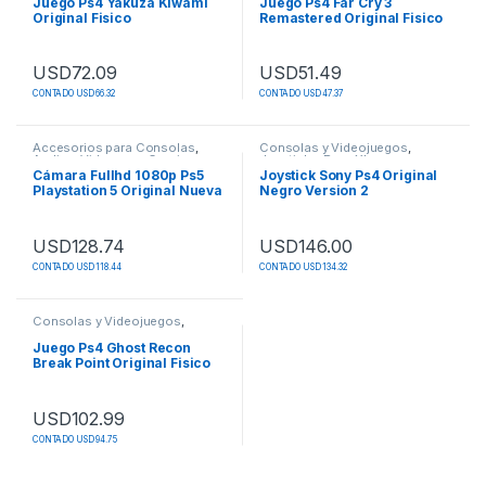
Juego Ps4 Yakuza Kiwami
Juego Ps4 Far Cry 3
Original Fisico
Remastered Original Fisico
USD
72.09
USD
51.49
CONTADO USD 66.32
CONTADO USD 47.37
Accesorios para Consolas
,
Consolas y Videojuegos
,
Audio y Video para Gaming
,
Joysticks
,
Para Xbox
,
Cámaras
,
Consolas y
Repuestos para Consolas
,
Cámara Fullhd 1080p Ps5
Joystick Sony Ps4 Original
Videojuegos
,
Para PlayStation
,
Xbox Series X/S
Playstation 5 Original Nueva
Negro Version 2
PS5 - PlayStation 5
USD
128.74
USD
146.00
CONTADO USD 118.44
CONTADO USD 134.32
Este producto tiene múltiples v
Consolas y Videojuegos
,
Videojuegos
Juego Ps4 Ghost Recon
Break Point Original Fisico
USD
102.99
CONTADO USD 94.75