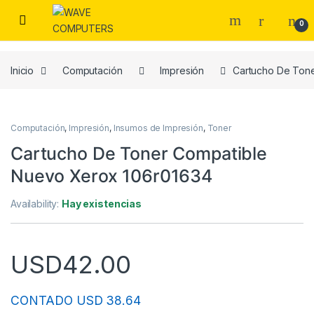
Skip to navigation
Skip to content
0
Inicio
Computación
Impresión
Cartucho De Ton
Computación
,
Impresión
,
Insumos de Impresión
,
Toner
Cartucho De Toner Compatible
Nuevo Xerox 106r01634
Availability:
Hay existencias
USD
42.00
CONTADO USD 38.64