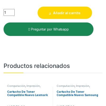
Cartucho De Toner Compatible Nuevo Xerox 106r01634 quant
Añadir al carrito
Preguntar por Whatsapp
Productos relacionados
Computación
,
Impresión
,
Computación
,
Impresión
,
Insumos de Impresión
,
Toner
Insumos de Impresión
,
Toner
Cartucho De Toner
Cartucho De Toner
Compatible Nuevo Lexmark
Compatible Nuevo Samsung
12015sa
Scx4200d3