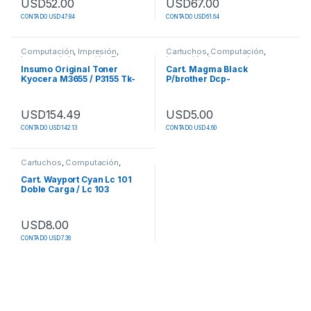
USD
52.00
USD
67.00
CONTADO USD 47.84
CONTADO USD 61.64
Computación
,
Impresión
,
Cartuchos
,
Computación
,
Insumos de Impresión
,
Toner
Impresión
,
Insumos de
Impresión
Insumo Original Toner
Cart. Magma Black
Kyocera M3655 / P3155 Tk-
P/brother Dcp-
3162
130c/330c/540cn/750cw/75
0wn/
USD
154.49
USD
5.00
CONTADO USD 142.13
CONTADO USD 4.60
Este producto tiene múltiples variantes. Las opciones se pueden
Cartuchos
,
Computación
,
Impresión
,
Insumos de
Impresión
Cart. Wayport Cyan Lc 101
Doble Carga / Lc 103
P/brother D
USD
8.00
CONTADO USD 7.36