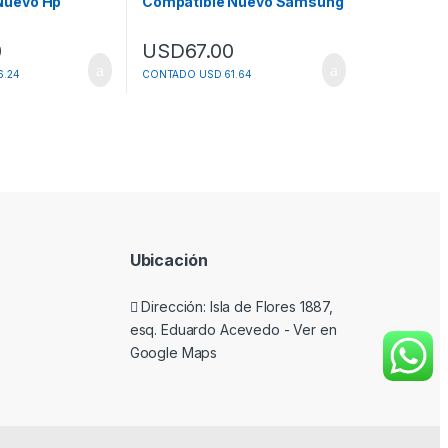
Nuevo Hp
Compatible Nuevo Samsung
Scx4200d3
0
USD
67.00
.24
CONTADO USD 61.64
Ubicación
Dirección: Isla de Flores 1887,
esq. Eduardo Acevedo -
Ver en
Google Maps