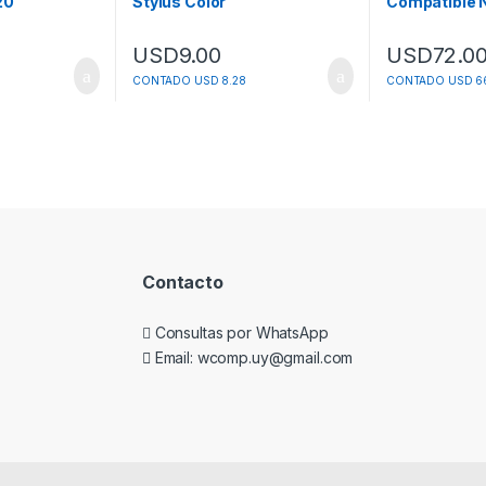
20
Stylus Color
Compatible 
C60/c61/cx3100/cx5
Cb543a
USD
9.00
USD
72.0
CONTADO USD 8.28
CONTADO USD 66
Contacto
Consultas por WhatsApp
Email: wcomp.uy@gmail.com