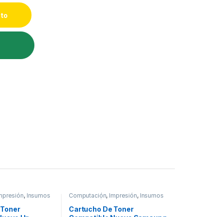
ito
mpresión
,
Insumos
Computación
,
Impresión
,
Insumos
oner
de Impresión
,
Toner
 Toner
Cartucho De Toner