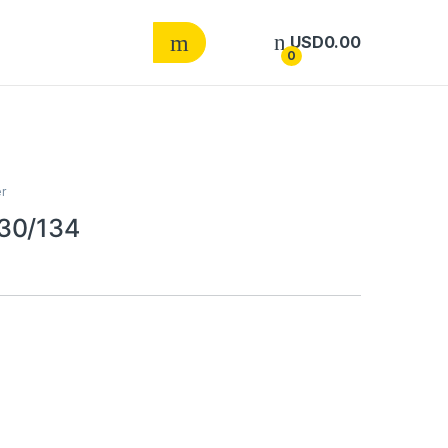
USD
0.00
0
r
30/134