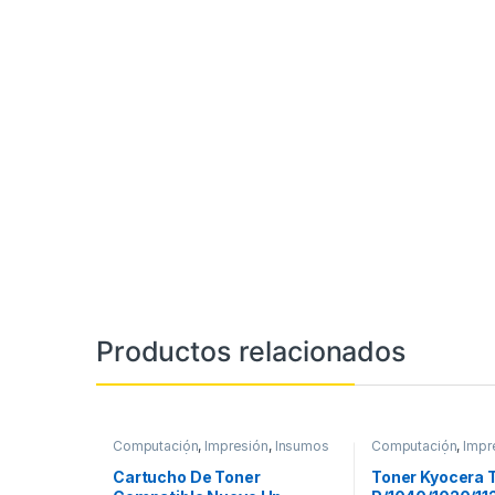
Productos relacionados
Computación
,
Impresión
,
Insumos
Computación
,
Impr
de Impresión
,
Toner
de Impresión
,
Tone
Cartucho De Toner
Toner Kyocera T