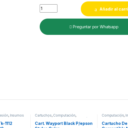
Cart. Magma P/hp M102/130/134 quantity
Añadir al carr
Preguntar por Whatsapp
esión
,
Insumos
Cartuchos
,
Computación
,
Computación
,
I
r
Impresión
,
Insumos de Impresión
de Impresión
,
T
k-1112
Cart. Wayport Black P/epson
Cartucho De