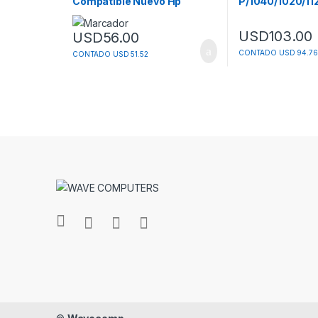
Compatible Nuevo Hp
P/1040/1020/11
Q7553a
USD
103.00
USD
56.00
CONTADO USD 94.76
CONTADO USD 51.52