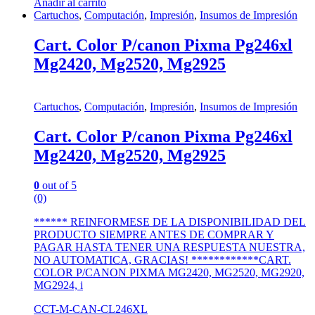
Añadir al carrito
Cartuchos
,
Computación
,
Impresión
,
Insumos de Impresión
Cart. Color P/canon Pixma Pg246xl
Mg2420, Mg2520, Mg2925
Cartuchos
,
Computación
,
Impresión
,
Insumos de Impresión
Cart. Color P/canon Pixma Pg246xl
Mg2420, Mg2520, Mg2925
0
out of 5
(0)
****** REINFORMESE DE LA DISPONIBILIDAD DEL
PRODUCTO SIEMPRE ANTES DE COMPRAR Y
PAGAR HASTA TENER UNA RESPUESTA NUESTRA,
NO AUTOMATICA, GRACIAS! ************CART.
COLOR P/CANON PIXMA MG2420, MG2520, MG2920,
MG2924, i
CCT-M-CAN-CL246XL