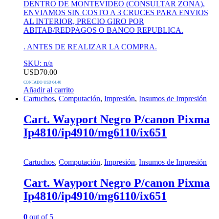
DENTRO DE MONTEVIDEO (CONSULTAR ZONA),
ENVIAMOS SIN COSTO A 3 CRUCES PARA ENVIOS
AL INTERIOR, PRECIO GIRO POR
ABITAB/REDPAGOS O BANCO REPUBLICA.
. ANTES DE REALIZAR LA COMPRA.
SKU: n/a
USD
70.00
CONTADO USD 64.40
Añadir al carrito
Cartuchos
,
Computación
,
Impresión
,
Insumos de Impresión
Cart. Wayport Negro P/canon Pixma
Ip4810/ip4910/mg6110/ix651
Cartuchos
,
Computación
,
Impresión
,
Insumos de Impresión
Cart. Wayport Negro P/canon Pixma
Ip4810/ip4910/mg6110/ix651
0
out of 5