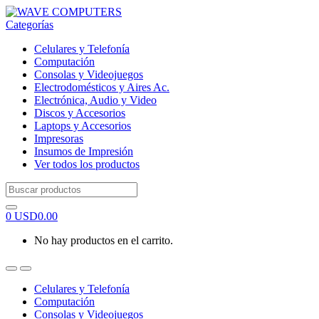
Skip
Skip
to
to
Categorías
navigation
content
Celulares y Telefonía
Computación
Consolas y Videojuegos
Electrodomésticos y Aires Ac.
Electrónica, Audio y Video
Discos y Accesorios
Laptops y Accesorios
Impresoras
Insumos de Impresión
Ver todos los productos
Search
for:
0
USD
0.00
No hay productos en el carrito.
Celulares y Telefonía
Computación
Consolas y Videojuegos