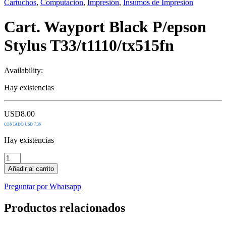
Cartuchos
,
Computación
,
Impresión
,
Insumos de Impresión
Cart. Wayport Black P/epson
Stylus T33/t1110/tx515fn
Availability:
Hay existencias
USD
8.00
CONTADO USD 7.36
Hay existencias
Cart.
Wayport
Añadir al carrito
Black
P/epson
Preguntar por Whatsapp
Stylus
T33/t1110/tx515fn
Productos relacionados
quantity