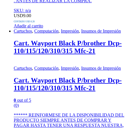
. ANTES DE REALIZAR LA COMPRA.
SKU: n/a
USD
9.00
CONTADO USD 8.28
Añadir al carrito
Cartuchos
,
Computación
,
Impresión
,
Insumos de Impresión
Cart. Wayport Black P/brother Dcp-
110/115/120/310/315 Mfc-21
Cartuchos
,
Computación
,
Impresión
,
Insumos de Impresión
Cart. Wayport Black P/brother Dcp-
110/115/120/310/315 Mfc-21
0
out of 5
(0)
****** REINFORMESE DE LA DISPONIBILIDAD DEL
PRODUCTO SIEMPRE ANTES DE COMPRAR Y
PAGAR HASTA TENER UNA RESPUESTA NUESTRA,