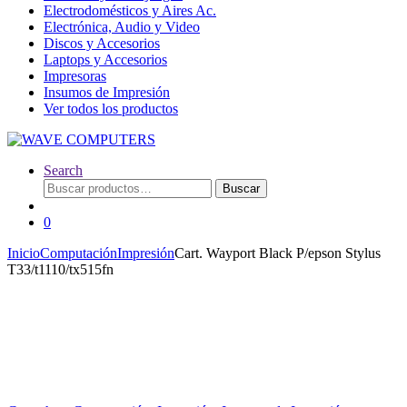
Electrodomésticos y Aires Ac.
Electrónica, Audio y Video
Discos y Accesorios
Laptops y Accesorios
Impresoras
Insumos de Impresión
Ver todos los productos
Search
Buscar
Buscar
por:
0
Inicio
Computación
Impresión
Cart. Wayport Black P/epson Stylus
T33/t1110/tx515fn