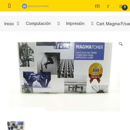
Skip to navigation
Skip to content
0
Inicio
Computación
Impresión
Cart. Magma P/sa
🔍