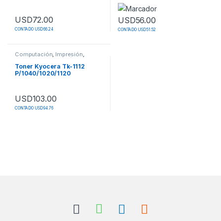
Cf280x/ce505x
Q7553a
USD
72.00
USD
56.00
CONTADO USD 66.24
CONTADO USD 51.52
Computación
,
Impresión
,
Insumos de Impresión
,
Toner
Toner Kyocera Tk-1112
P/1040/1020/1120
USD
103.00
CONTADO USD 94.76