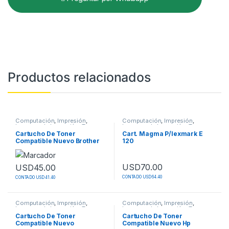
Productos relacionados
Computación
,
Impresión
,
Computación
,
Impresión
,
Insumos de Impresión
,
Toner
Insumos de Impresión
,
Toner
Cartucho De Toner
Cart. Magma P/lexmark E
Compatible Nuevo Brother
120
Tn-450 / Tn-410
USD
70.00
USD
45.00
CONTADO USD 64.40
CONTADO USD 41.40
Computación
,
Impresión
,
Computación
,
Impresión
,
Insumos de Impresión
,
Toner
Insumos de Impresión
,
Toner
Cartucho De Toner
Cartucho De Toner
Compatible Nuevo
Compatible Nuevo Hp