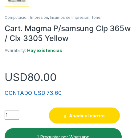
Computación
,
Impresión
,
Insumos de Impresión
,
Toner
Cart. Magma P/samsung Clp 365w
/ Clx 3305 Yellow
Availability:
Hay existencias
USD
80.00
CONTADO USD 73.60
Cart. Magma P/samsung Clp 365w / Clx 3305 Yellow quantity
Añadir al carrito
Preguntar por Whatsapp