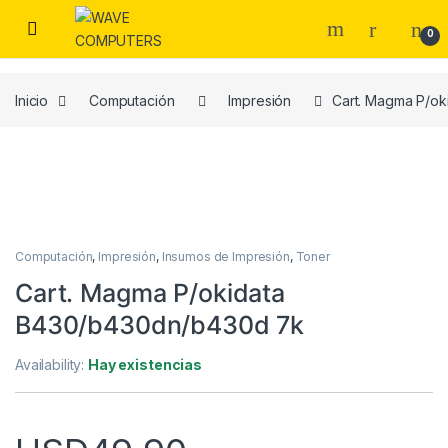
Skip to navigation
Skip to content
0
Inicio
Computación
Impresión
Cart. Magma P/o
Computación
,
Impresión
,
Insumos de Impresión
,
Toner
Cart. Magma P/okidata
B430/b430dn/b430d 7k
Availability:
Hay existencias