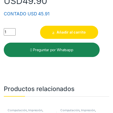
USD
49.90
CONTADO USD 45.91
Cart. Magma P/okidata B430/b430dn/b430d 7k quantity
Añadir al carrito
Preguntar por Whatsapp
Productos relacionados
Computación
,
Impresión
,
Computación
,
Impresión
,
Insumos de Impresión
,
Toner
Insumos de Impresión
,
Toner