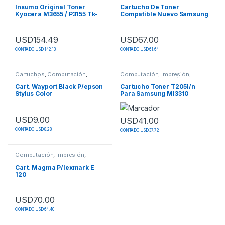
Insumo Original Toner
Cartucho De Toner
Kyocera M3655 / P3155 Tk-
Compatible Nuevo Samsung
3162
Scx4200d3
USD
154.49
USD
67.00
CONTADO USD 142.13
CONTADO USD 61.64
Este producto tiene múltiples variantes. Las opciones se pueden
Cartuchos
,
Computación
,
Computación
,
Impresión
,
Impresión
,
Insumos de
Insumos de Impresión
,
Toner
Impresión
Cart. Wayport Black P/epson
Cartucho Toner T205l/n
Stylus Color
Para Samsung Ml3310
400/440/480/740/740
USD
9.00
USD
41.00
CONTADO USD 8.28
CONTADO USD 37.72
Computación
,
Impresión
,
Insumos de Impresión
,
Toner
Cart. Magma P/lexmark E
120
USD
70.00
CONTADO USD 64.40