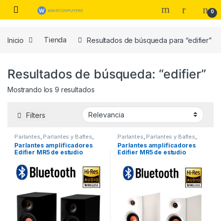
Skip to navigation
Skip to content
0
Inicio
Tienda
Resultados de búsqueda para “edifier”
Resultados de búsqueda: “edifier”
Mostrando los 9 resultados
Filters
Parlantes
,
Parlantes y Bafles
,
Parlantes
,
Parlantes y Bafles
,
Parlantes, Bafles y Subwoofers
Parlantes, Bafles y Subwoofers
Parlantes amplificadores
Parlantes amplificadores
Edifier MR5 de estudio
Edifier MR5 de estudio
negros bluetooth
blancos bluetooth
Certificacion de alta
Certificacion de alta
resolucion inlambrica
resolucion inlambrica