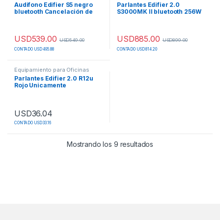
Audifono Edifier S5 negro
Parlantes Edifier 2.0
bluetooth Cancelación de
S3000MK II bluetooth 256W
ruido.
Incluye control remoto.
USD
539.00
USD
885.00
USD
549.00
USD
899.00
CONTADO USD 495.88
CONTADO USD 814.20
Equipamiento para Oficinas
Parlantes Edifier 2.0 R12u
Rojo Unicamente
USD
36.04
CONTADO USD 33.16
Mostrando los 9 resultados