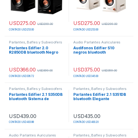
USD
275.00
USD
275.00
USD
299.00
USD
299.00
CONTADO USD 253.00
CONTADO USD 253.00
Parlantes, Bafles y Subwoofers
Audio Parlantes Auriculares
Parlantes Edifier 2.0
Audifonos Edifier S10
R2850DB bluetooth Negro
negros bluetooth
Modelo R2850DB Madera.
Cancelación activa de ruido.
USD
366.00
USD
375.00
USD
399.00
USD
399.00
CONTADO USD 336.72
CONTADO USD 345.00
Parlantes, Bafles y Subwoofers
Parlantes, Bafles y Subwoofers
Parlantes Edifier 2.1 S350DB
Parlantes Edifier 2.1 S351DB
bluetooth Sistema de
bluetooth Elegante
altavoces 2.1 con altavoz de
terminación.
estantería y subwoofer
USD
439.00
USD
435.00
CONTADO USD 403.88
CONTADO USD 400.20
Audio Parlantes Auriculares
Parlantes, Bafles y Subwoofers